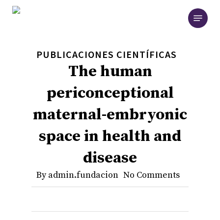
Skip
Menu
to
main
content
PUBLICACIONES CIENTÍFICAS
The human
periconceptional
maternal-embryonic
space in health and
disease
By
admin.fundacion
No Comments