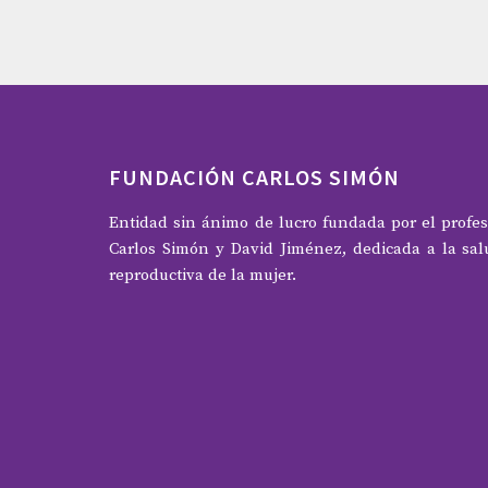
Moreno I, M Codoñer F, Vilella F; et al.
American Journal of Obstetrics and Gynecology. 2
https://doi.org/10.1016/j.ajog.2016.09.075
FUNDACIÓN CARLOS SIMÓN
Entidad sin ánimo de lucro fundada por el profes
Carlos Simón y David Jiménez, dedicada a la sal
reproductiva de la mujer.