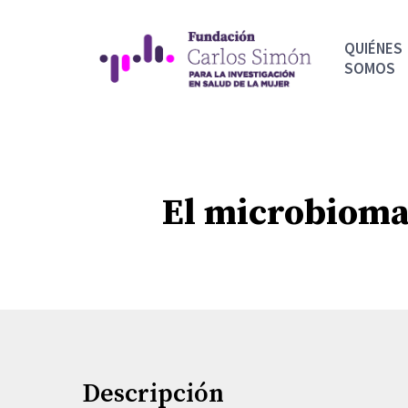
Skip
to
QUIÉNES
main
SOMOS
content
El microbioma
Descripción