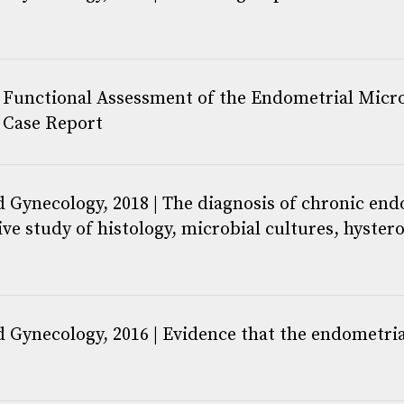
 D, Gonzalez-Monfort M, Vilella F, Romero R, Simon C.
 Functional Assessment of the Endometrial Micro
020. 222, pp.296-305. ISSN 0002-9378.
 Case Report
ez-Monfort M, Vilella F, Moreno I, Simon C.
 Gynecology, 2018 | The diagnosis of chronic endo
 study of histology, microbial cultures, hyster
 Gynecology, 2016 | Evidence that the endometria
018. Elsevier. 33-4, pp.745-756. ISSN 0002-9378.