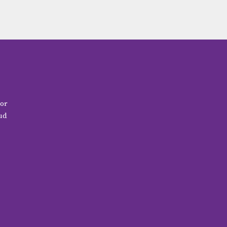
016. Elsevier. 215-6, pp.684-703. ISSN 0002-9378.
or
ud