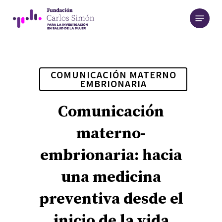
Skip
Menu
to
main
content
COMUNICACIÓN MATERNO
EMBRIONARIA
Comunicación
materno-
embrionaria: hacia
una medicina
preventiva desde el
inicio de la vida