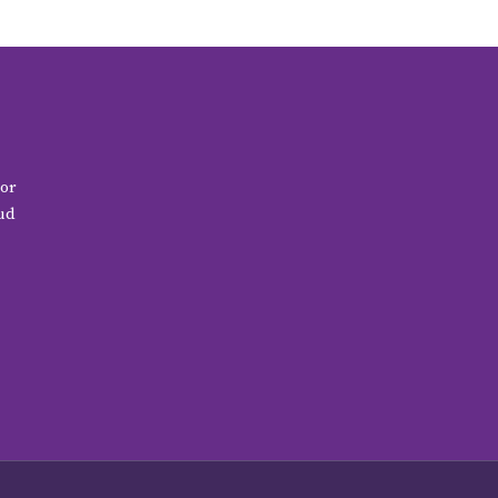
or
ud