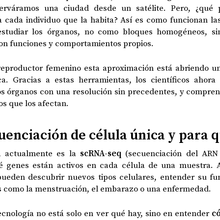
erváramos una ciudad desde un satélite. Pero, ¿qué 
 cada individuo que la habita? Así es como funcionan las
estudiar los órganos, no como bloques homogéneos, 
con funciones y comportamientos propios.
 reproductor femenino esta aproximación está abriendo u
ca. Gracias a estas herramientas, los científicos ahora
os órganos con una resolución sin precedentes, y compren
cos que los afectan.
cuenciación de célula única y para q
a actualmente es la
scRNA-seq
(secuenciación del ARN 
ué genes están activos en cada célula de una muestra. 
e pueden descubrir nuevos tipos celulares, entender su f
s como la menstruación, el embarazo o una enfermedad.
tecnología no está solo en ver qué hay, sino en entender
c