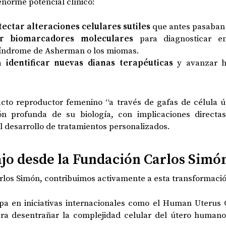
enorme potencial clínico:
tectar alteraciones celulares sutiles
que antes pasaban 
ir biomarcadores moleculares
para diagnosticar e
 síndrome de Asherman o los miomas.
ra
identificar nuevas dianas terapéuticas
y avanzar h
cto reproductor femenino “a través de gafas de célula ún
 profunda de su biología, con implicaciones directas 
el desarrollo de tratamientos personalizados.
jo desde la Fundación Carlos Simó
los Simón, contribuimos activamente a esta transformació
pa en iniciativas internacionales como el Human Uterus C
ara desentrañar la complejidad celular del útero humano