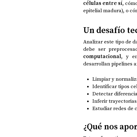
células entre sí
, cómo
epitelial madura), o c
Un desafío t
Analizar este tipo de 
debe ser preprocesad
computacional
, y e
desarrollan pipelines a
Limpiar y normaliza
Identificar tipos c
Detectar diferenci
Inferir trayectoria
Estudiar redes de 
¿Qué nos apor