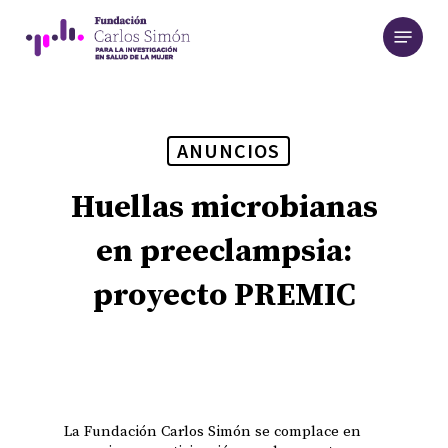
Skip
Menu
to
main
content
ANUNCIOS
Huellas microbianas
en preeclampsia:
proyecto PREMIC
La Fundación Carlos Simón se complace en